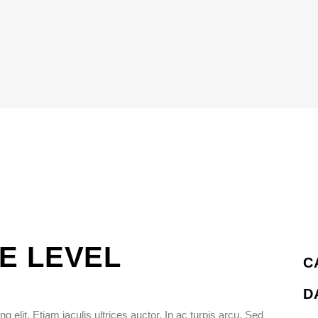
HE LEVEL
C
D
 elit. Etiam iaculis ultrices auctor. In ac turpis arcu. Sed