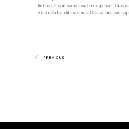
finibus tellus id purus faucibus imperdiet. Cras la
vitae odio blandit maximus. Duis at faucibus sa
PREVIOUS