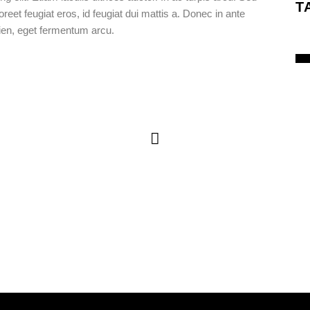
T
oreet feugiat eros, id feugiat dui mattis a. Donec in ante
pien, eget fermentum arcu.